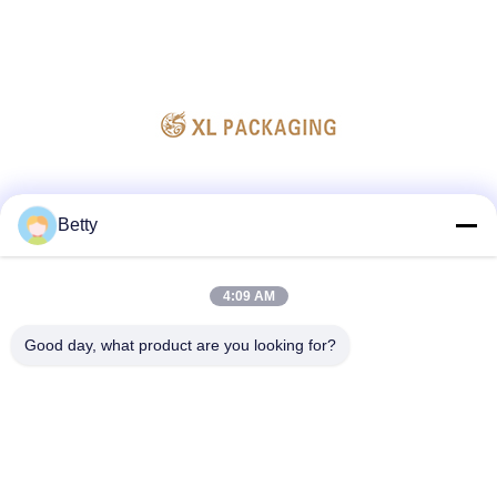
소셜 미디어
Betty
4:09 AM
빠른 연락
Good day, what product are you looking for?
전화
86-755-28357826
이메일
anna01@xlpackaging.com