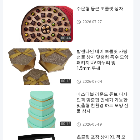
주문형 둥근 초콜릿 상자
초콜릿 종이 상자
2026-07-27
00:44
발렌타인 데이 초콜릿 사탕
선물 상자 맞춤형 특수 모양
패키지 UV 마무리 및
1.5mm 두께
초콜릿 종이 상자
00:18
2026-08-04
네스터블 라운드 튜브 디자
인과 맞춤형 인쇄가 가능한
맞춤형 친환경 하트 모양 선
물 상자
초콜릿 종이 상자
00:16
2026-05-19
초콜릿 포장 상자 XL 책 모