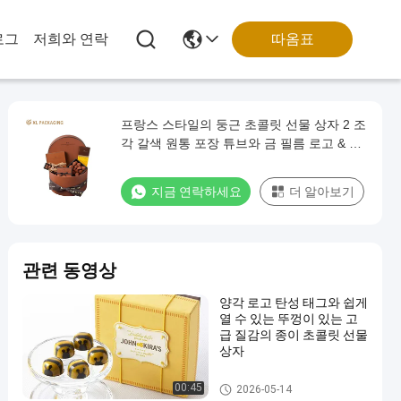
따옴표
로그
저희와 연락
프랑스 스타일의 둥근 초콜릿 선물 상자 2 조
각 갈색 원통 포장 튜브와 금 필름 로고 & 사
틴 리본
지금 연락하세요
더 알아보기
관련 동영상
양각 로고 탄성 태그와 쉽게
열 수 있는 뚜껑이 있는 고
급 질감의 종이 초콜릿 선물
상자
초콜릿 종이 상자
00:45
2026-05-14