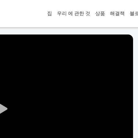
집
우리 에 관한 것
상품
해결책
블
Play
Video