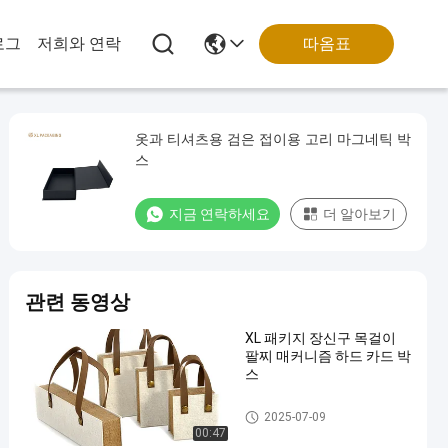
따옴표
로그
저희와 연락
옷과 티셔츠용 검은 접이용 고리 마그네틱 박
스
지금 연락하세요
더 알아보기
관련 동영상
XL 패키지 장신구 목걸이
팔찌 매커니즘 하드 카드 박
스
맞춤형 인쇄 포장 상자
2025-07-09
00:47