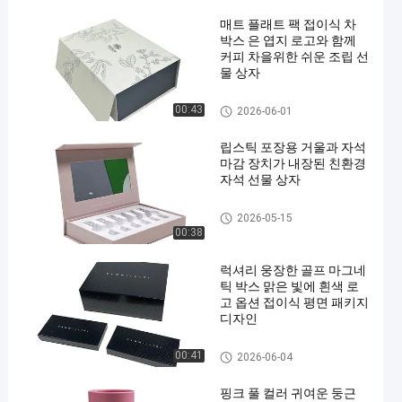
매트 플래트 팩 접이식 차
박스 은 엽지 로고와 함께
커피 차을위한 쉬운 조립 선
물 상자
접는 종이 상자
00:43
2026-06-01
립스틱 포장용 거울과 자석
마감 장치가 내장된 친환경
자석 선물 상자
자석 마감 상자
2026-05-15
00:38
럭셔리 웅장한 골프 마그네
틱 박스 맑은 빛에 흰색 로
고 옵션 접이식 평면 패키지
디자인
자석 마감 상자
00:41
2026-06-04
핑크 풀 컬러 귀여운 둥근