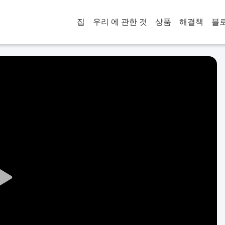
집
우리 에 관한 것
상품
해결책
블
Play
Video